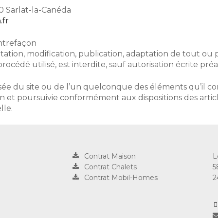
0 Sarlat-la-Canéda
.fr
ontrefaçon
tion, modification, publication, adaptation de tout ou p
océdé utilisé, est interdite, sauf autorisation écrite préa
isée du site ou de l’un quelconque des éléments qu’il c
n et poursuivie conformément aux dispositions des articl
lle.
Contrat Maison
L
Contrat Chalets
5
Contrat Mobil-Homes
2