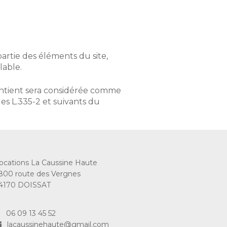
artie des éléments du site,
lable.
ontient sera considérée comme
es L.335-2 et suivants du
ocations La Caussine Haute
800 route des Vergnes
4170 DOISSAT
06 09 13 45 52
lacaussinehaute@gmail.com