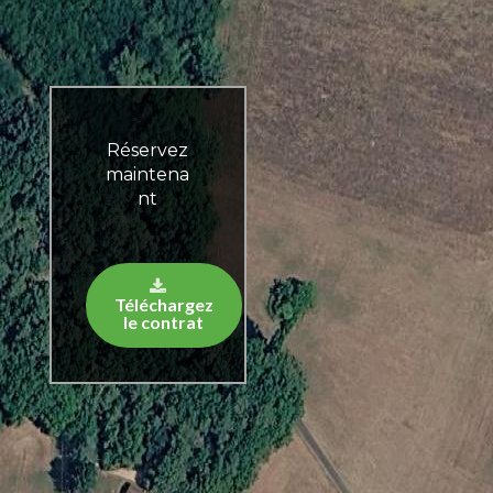
Réservez
maintena
nt
Téléchargez
le contrat