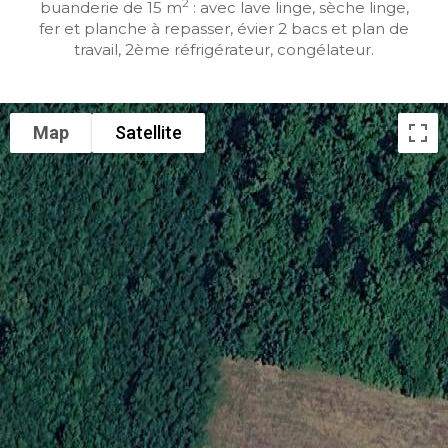
2
buanderie de 15 m
: avec lave linge, sèche linge,
fer et planche à repasser, évier 2 bacs et plan de
travail, 2ème réfrigérateur, congélateur.
Map
Satellite